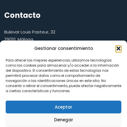
Contacto
Bulevar Louis Pasteur, 32
29010, Málaga.
Gestionar consentimiento
Telf.:
+34 952 13 18 91
Para ofrecer las mejores experiencias, utilizamos tecnologías
E-mail:
emmanzanares@uma.es
como las cookies para almacenar y/o acceder a la información
del dispositivo. El consentimiento de estas tecnologías nos
Website:
https://catedraonehealth.es
permitirá procesar datos como el comportamiento de
navegación o las identificaciones únicas en este sitio. No
Política de Privacidad
consentir o retirar el consentimiento, puede afectar negativamente
a ciertas características y funciones.
Política de Cookies
Aceptar
Denegar
© Copyright 2022
Colegio de Veterinarios de Málaga
. All