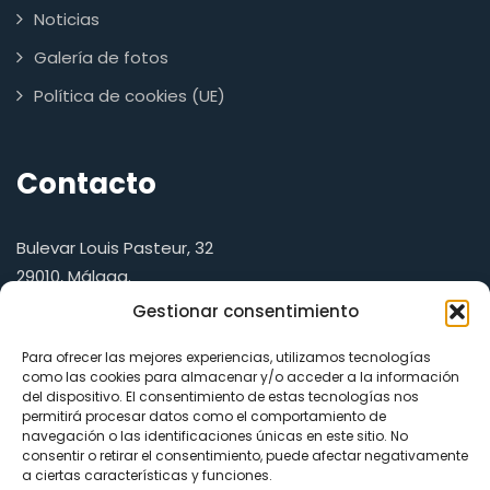
Noticias
Galería de fotos
Política de cookies (UE)
Contacto
Bulevar Louis Pasteur, 32
29010, Málaga.
Gestionar consentimiento
Telf.:
+34 952 13 18 91
Para ofrecer las mejores experiencias, utilizamos tecnologías
E-mail:
emmanzanares@uma.es
como las cookies para almacenar y/o acceder a la información
del dispositivo. El consentimiento de estas tecnologías nos
Website:
https://catedraonehealth.es
permitirá procesar datos como el comportamiento de
navegación o las identificaciones únicas en este sitio. No
Política de Privacidad
consentir o retirar el consentimiento, puede afectar negativamente
a ciertas características y funciones.
Política de Cookies